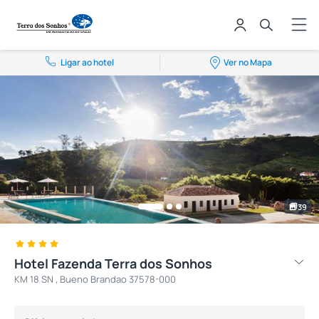
Ligar ao hotel
Ver no Mapa
39
Hotel Fazenda Terra dos Sonhos
KM 18 SN , Bueno Brandao 37578-000