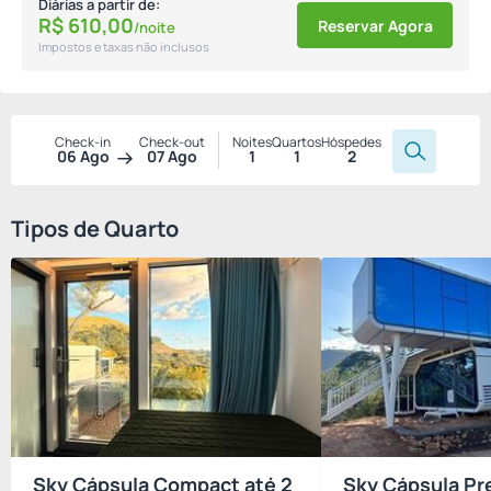
Diárias a partir de:
R$
610,
00
Reservar Agora
/noite
Impostos e taxas não inclusos
Check-in
Check-out
Noites
Quartos
Hóspedes
06 Ago
07 Ago
1
1
2
Tipos de Quarto
Sky Cápsula Compact até 2
Sky Cápsula Pr