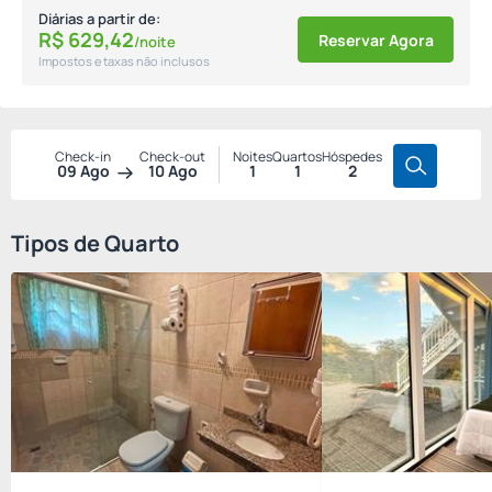
Diárias a partir de:
R$
629,
42
Reservar Agora
/noite
Impostos e taxas não inclusos
Check-in
Check-out
Noites
Quartos
Hóspedes
09 Ago
10 Ago
1
1
2
Tipos de Quarto