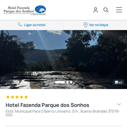
Ligar ao hotel
Ver no Mapa
40
Hotel Fazenda Parque dos Sonhos
Estd. Municipal Para O Bairro Limoeiro, S/n , Bueno Brandao 37578-
000