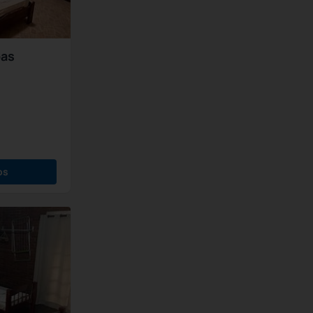
oas
os