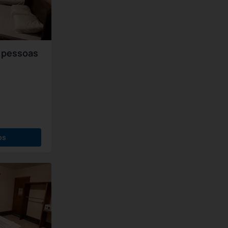
 pessoas
os