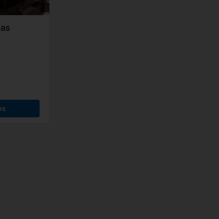
oas
os