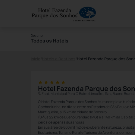
Destino
Todos os Hotéis
Início
/
Hotéis e Destinos
/
Hotel Fazenda Parque dos Son
Hotel Fazenda Parque dos So
Estd. Municipal Para O Bairro Limoeiro, S/n , Bueno Bran
O Hotel Fazenda Parque dos Sonhos é um complexo turístico
Cachoeirinha, na divisa entre os Estados de São Paulo e Mi
Mantiqueira, a 15 km da cidade de Socorro
(SP), a 22 km de Bueno Brandão (MG) e a 140 km da Capital 
cerca de apenas duas horas
Em sua área de 600 mil m2 de exuberante natureza, o visit
Ecoturismo, Turismo Rural e Turismo de Aventura, com comp