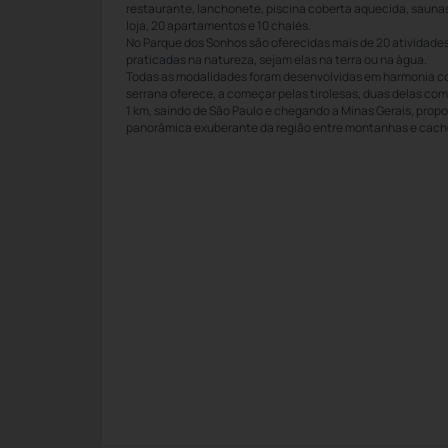
restaurante, lanchonete, piscina coberta aquecida, saunas
loja, 20 apartamentos e 10 chalés.
No Parque dos Sonhos são oferecidas mais de 20 atividade
praticadas na natureza, sejam elas na terra ou na água.
Todas as modalidades foram desenvolvidas em harmonia c
serrana oferece, a começar pelas tirolesas, duas delas 
1 km, saindo de São Paulo e chegando a Minas Gerais, pro
panorâmica exuberante da região entre montanhas e cach