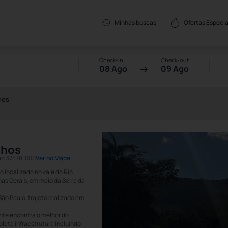
Ofertas Especia
Minhas buscas
Check-in
Check-out
08 Ago
09 Ago
hos
nhos
dao 37578-000
Ver no Mapa
 localizado no vale do Rio
nas Gerais, em meio da Serra da
São Paulo, trajeto realizado em
ante encontra o melhor do
leta infraestrutura incluindo