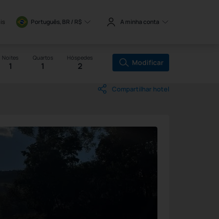
is
Português, BR / 
R$
A minha conta
Noites
Quartos
Hóspedes
Modificar
1
1
2
Compartilhar hotel