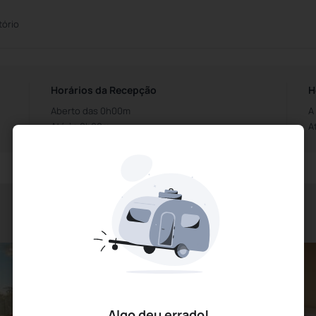
tório
Horários da Recepção
H
Aberto das 0h00m
A
Até às 0h00m
A
Algo deu errado!