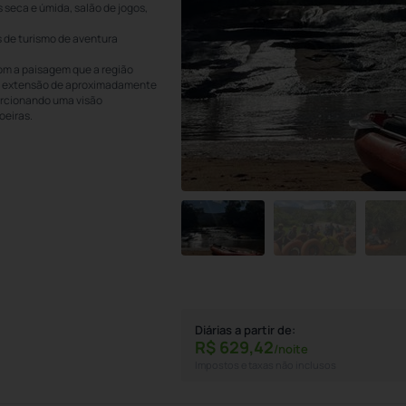
 seca e úmida, salão de jogos,
s de turismo de aventura
om a paisagem que a região
com extensão de aproximadamente
porcionando uma visão
oeiras.
Diárias a partir de:
R$
629,
42
/noite
Impostos e taxas não inclusos