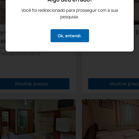
Você foi redirecionado para prosseguir com a sua
pesquisa.
y Cápsulas até 02
Apartamento até 3
Ok, entendi.
Máximo 3
ssoas
Máximo 3
Vista para a Montanha
Mostrar preços
Mostrar preç