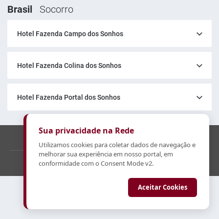
Brasil
Socorro
Hotel Fazenda Campo dos Sonhos
Hotel Fazenda Colina dos Sonhos
Hotel Fazenda Portal dos Sonhos
Sua privacidade na Rede
marketing@rededossonhos.com.br
19 3895-3161
Utilizamos cookies para coletar dados de navegação e
melhorar sua experiência em nosso portal, em
© 2026 Rede dos Sonhos .
Todos os direitos reservados.
conformidade com o Consent Mode v2.
Powered by
Aceitar Cookies