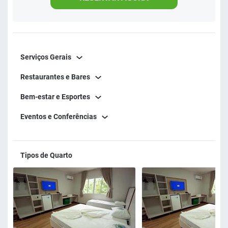
comida caseira, cardápio de dar água na boca atendendo
os mais diversificados paladares. 🕘 Horários: Parque:
09h–18h | Atrações: 09h–18h | Quiosques: 09h–18h Sujeito
à alteração sem aviso prévio.
Serviços Gerais
Restaurantes e Bares
Bem-estar e Esportes
Eventos e Conferências
Tipos de Quarto