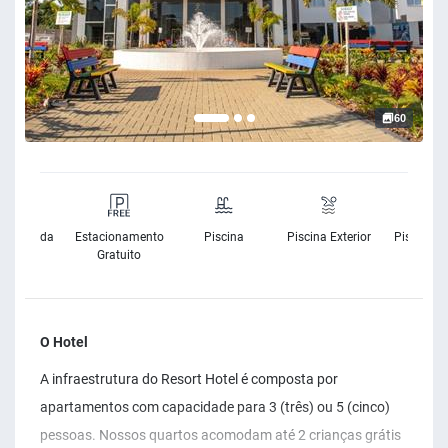
60
rnet Banda
Estacionamento
Piscina
Piscina Exterior
Piscina In
Larga
Gratuito
O Hotel
A infraestrutura do Resort Hotel é composta por
apartamentos com capacidade para 3 (três) ou 5 (cinco)
pessoas. Nossos quartos acomodam até 2 crianças grátis