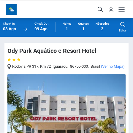
Check-In
Check-Out
Noites
Quartos
Hóspedes
08 Ago
09 Ago
1
1
2
Editar
Ody Park Aquático e Resort Hotel
Rodovia PR 317, Km 72
,
Iguaracu
,
86750-000
,
Brasil
(
Ver no Mapa
)