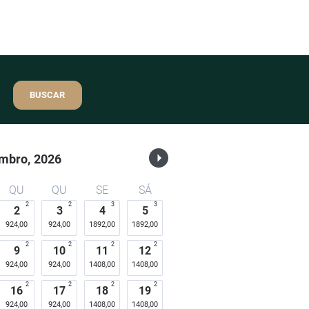
BUSCAR
mbro,
2026
QU
QU
SE
SÁ
2
2
3
3
2
3
4
5
924,00
924,00
1892,00
1892,00
2
2
2
2
9
10
11
12
924,00
924,00
1408,00
1408,00
2
2
2
2
16
17
18
19
924,00
924,00
1408,00
1408,00