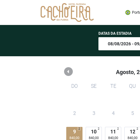
Hotel Fazenda Cachoeira
Port
DATAS DA ESTADIA
Agosto,
2
DO
SE
TE
QU
2
3
4
5
2
2
2
2
9
10
11
12
840,00
840,00
840,00
840,00