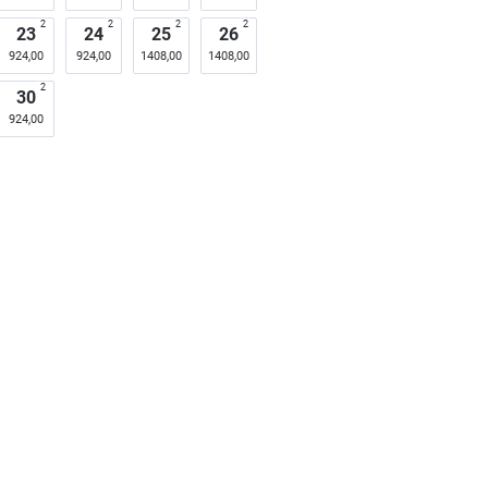
2
2
2
2
23
24
25
26
924,00
924,00
1408,00
1408,00
2
30
924,00