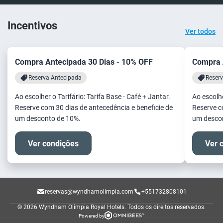
Incentivos
Ver todos
Compra Antecipada 30 Dias - 10% OFF
Compra 
Reserva Antecipada
Reser
Ao escolher o Tarifário: Tarifa Base - Café + Jantar.
Ao escolhe
Reserve com 30 dias de antecedência e beneficie de
Reserve c
um desconto de 10%.
um desco
Ver condições
Ver 
reservas@wyndhamolimpia.com
+551732808101
© 2026 Wyndham Olímpia Royal Hotels.
Todos os direitos reservados.
Powered by