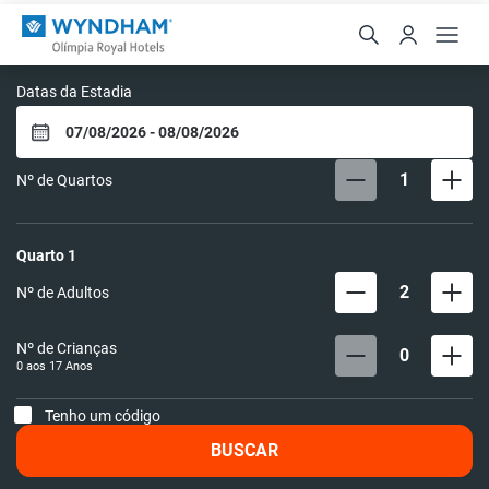
Wyndham Olímpia Royal 
Datas da Estadia
1
Nº de Quartos
Quarto
1
2
Nº de Adultos
Nº de Crianças
0
0 aos
17
Anos
Tenho um código
BUSCAR