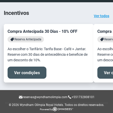
Incentivos
Ver todos
Compra Antecipada 30 Dias - 10% OFF
Compra 
Reserva Antecipada
Reser
Ao escolher o Tarifário: Tarifa Base - Café + Jantar.
Ao escolhe
Reserve com 30 dias de antecedência e beneficie de
Reserve c
um desconto de 10%.
um desco
Ver condições
Ver 
reservas@wyndhamolimpia.com
+551732808101
© 2026 Wyndham Olímpia Royal Hotels.
Todos os direitos reservados.
Powered by