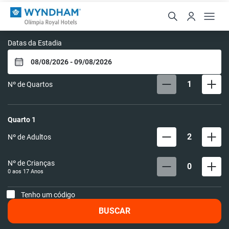
Wyndham Olímpia Royal 
Datas da Estadia
1
Nº de Quartos
Quarto
1
2
Nº de Adultos
Nº de Crianças
0
0 aos
17
Anos
Tenho um código
BUSCAR