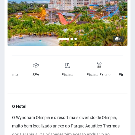
19
cionamento
SPA
Piscina
Piscina Exterior
Piscina In
ratuito
O Hotel
O Wyndham Olímpia é o resort mais divertido de Olímpia,
muito bem localizado anexo ao Parque Aquático Thermas
dos Laranjais. Os hóspedes têm acesso exclusivo ao