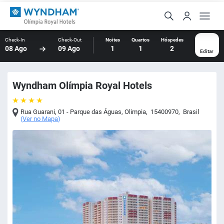
Check-In
Check-Out
Noites
Quartos
Hóspedes
08 Ago
09 Ago
1
1
2
Editar
Wyndham Olímpia Royal Hotels
Rua Guarani, 01 - Parque das Águas
,
Olimpia
,
15400970
,
Brasil
(
Ver no Mapa
)