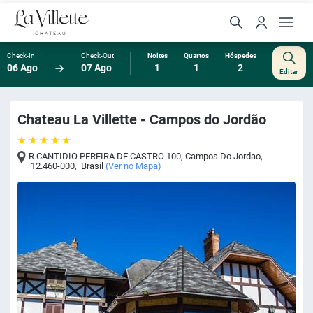
Check-In
Check-Out
Noites
Quartos
Hóspedes
06 Ago
07 Ago
1
1
2
Editar
Chateau La Villette - Campos do Jordão
R CANTIDIO PEREIRA DE CASTRO 100
,
Campos Do Jordao
,
12.460-000
,
Brasil
(
Ver no Mapa
)