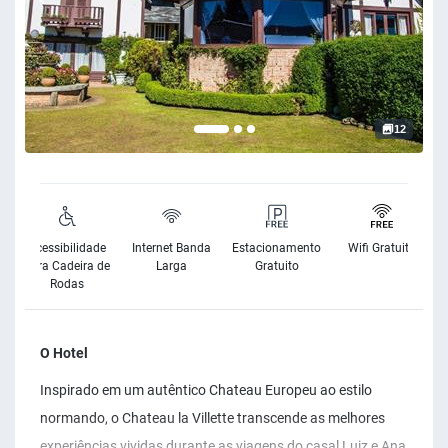
12
Acessibilidade
Internet Banda
Estacionamento
Wifi Gratuito
para Cadeira de
Larga
Gratuito
Rodas
O Hotel
Inspirado em um autêntico Chateau Europeu ao estilo
normando, o Chateau la Villette transcende as melhores
experiências vividas durante as viagens do casal Luiz e Ana