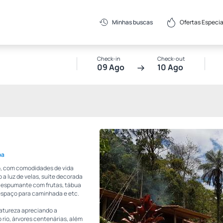
Ofertas Especia
Minhas buscas
Check-in
Check-out
09 Ago
10 Ago
pa
to, com comodidades de vida
 a luz de velas, suíte decorada
a, espumante com frutas, tábua
 espaço para caminhada e etc.
natureza apreciando a
 rio, árvores centenárias, além