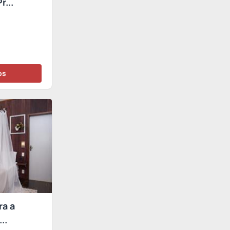
r...
os
ra a
..