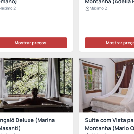
omano)
Montanha (Adelia P
Máximo 2
Máximo 2
Mostrar preços
Mostrar preç
ngalô Deluxe (Marina
Suíte com Vista pa
lasanti)
Montanha (Mario Q.