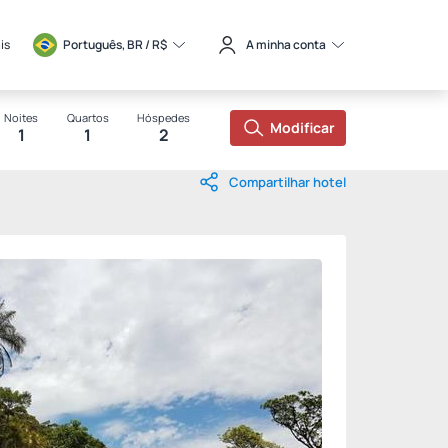
is
Português, BR / 
R$
A minha conta
Noites
Quartos
Hóspedes
Modificar
1
1
2
Compartilhar hotel