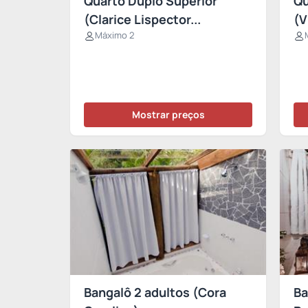
Quarto Duplo Superior
Qu
(Clarice Lispector...
(V
Máximo 2
Mostrar preços
Bangalô 2 adultos (Cora
Ba