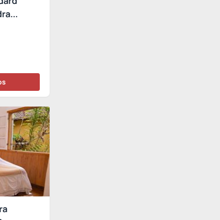
dard
a...
os
ra