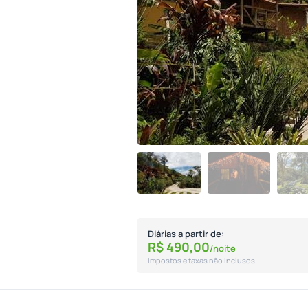
Diárias a partir de:
R$
490,
00
/noite
Impostos e taxas não inclusos