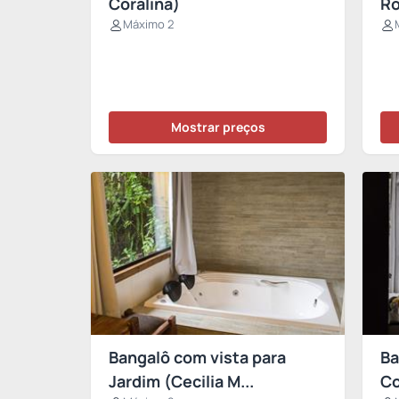
Coralina)
R
Máximo 2
Mostrar preços
Bangalô com vista para
Ba
Jardim (Cecilia M...
Co