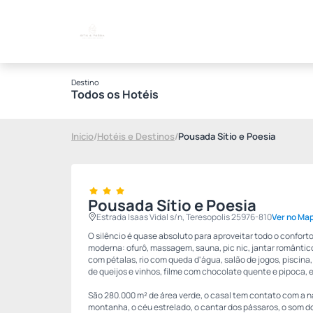
Destino
Todos os Hotéis
Início
/
Hotéis e Destinos
/
Pousada Sítio e Poesia
Pousada Sítio e Poesia
Estrada Isaas Vidal s/n, Teresopolis 25976-810
Ver no Ma
O silêncio é quase absoluto para aproveitar todo o confor
moderna: ofurô, massagem, sauna, pic nic, jantar romântico
com pétalas, rio com queda d'água, salão de jogos, piscin
de queijos e vinhos, filme com chocolate quente e pipoca,
São 280.000 m² de área verde, o casal tem contato com a 
montanha, o céu estrelado, o cantar dos pássaros, o som do