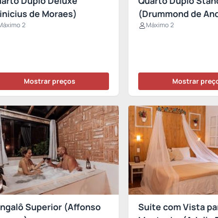
arto Duplo Deluxe
Quarto Duplo Stan
inicius de Moraes)
(Drummond de Andr
Máximo 2
Máximo 2
Mostrar preços
Mostrar preç
ngalô Superior (Affonso
Suíte com Vista pa