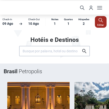
Check-In
Check-Out
Noites
Quartos
Hóspedes
09 Ago
10 Ago
1
1
2
Editar
Hotéis e Destinos
Brasil
Petropolis