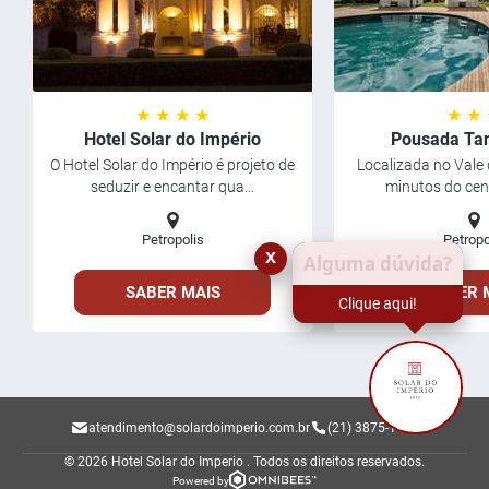
★ ★ ★ ★
★ ★
Hotel Solar do Império
Pousada Ta
O Hotel Solar do Império é projeto de
Localizada no Vale 
seduzir e encantar qua...
minutos do centr
Petropolis
Petropo
x
Alguma dúvida?
SABER MAIS
SABER 
Clique aqui!
atendimento@solardoimperio.com.br
(21) 3875-1443
© 2026 Hotel Solar do Imperio .
Todos os direitos reservados.
Powered by