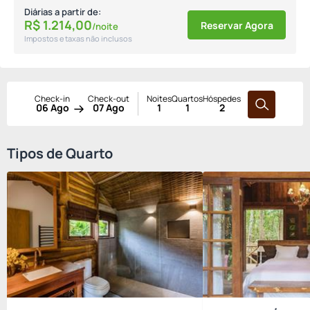
Diárias a partir de:
R$
1.214,
00
Reservar Agora
/noite
Impostos e taxas não inclusos
Check-in
Check-out
Noites
Quartos
Hóspedes
06 Ago
07 Ago
1
1
2
Tipos de Quarto