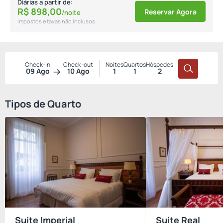
Diárias a partir de:
R$
898,
00
Reservar Agora
/noite
Impostos e taxas não inclusos
Check-in
Check-out
Noites
Quartos
Hóspedes
09 Ago
10 Ago
1
1
2
Tipos de Quarto
Suíte Imperial
Suíte Real