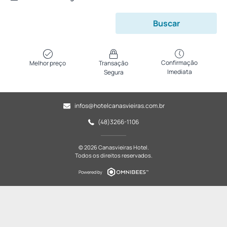
Buscar
Confirmação
Melhor preço
Transação
Imediata
Segura
infos@hotelcanasvieiras.com.br
(48)3266-1106
© 2026 Canasvieiras Hotel.
Todos os direitos reservados.
Powered by