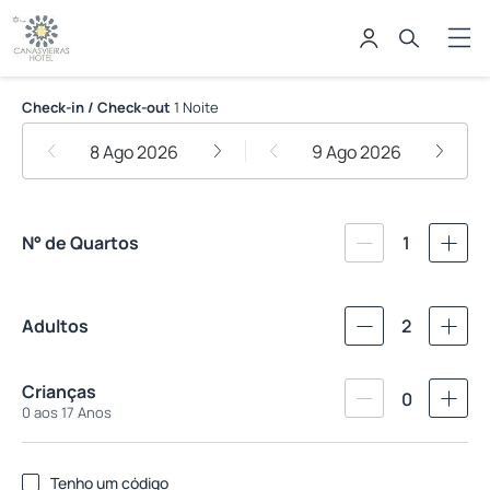
Canasvieiras Hotel
Check-in / Check-out
1 Noite
8 Ago 2026
9 Ago 2026
N° de Quartos
1
Adultos
2
Crianças
0
0 aos 17 Anos
Tenho um código