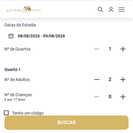
SAN MARCO HOTEL - BR
Datas da Estadia
1
Nº de Quartos
Quarto
1
2
Nº de Adultos
Nº de Crianças
0
0 aos
17
Anos
Tenho um código
BUSCAR