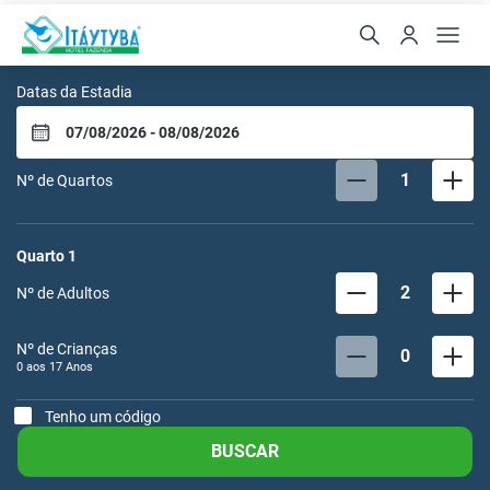
Hotel Fazenda Itáytyba
Datas da Estadia
1
Nº de Quartos
Quarto
1
2
Nº de Adultos
Nº de Crianças
0
0 aos
17
Anos
Tenho um código
BUSCAR