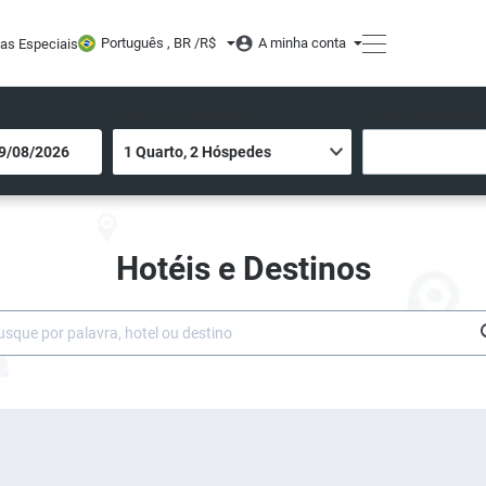
Português , BR /
R$
A minha conta
tas Especiais
QUARTOS E HÓSPEDES
TENHO UM CÓDIGO
Hotéis e Destinos