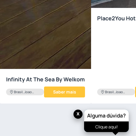
Place2You Hot
Infinity At The Sea By Welkom
Saber mais
Brasil, Joao
Brasil, Joao
Pessoa
Pessoa
x
Alguma dúvida?
Clique aqui!