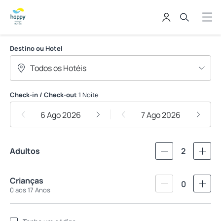
Rede Happy
Destino ou Hotel
Check-in / Check-out
1 Noite
6 Ago 2026
7 Ago 2026
Adultos
2
Crianças
0
0 aos 17 Anos