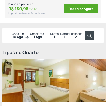
Diárias a partir de:
R$
150,
96
Reservar Agora
/noite
Impostos e taxas não inclusos
Check-in
Check-out
Noites
Quartos
Hóspedes
10 Ago
11 Ago
1
1
2
Tipos de Quarto