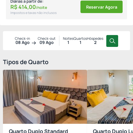
Diárias a partir de:
R$
414,
00
Reservar Agora
/noite
Impostos e taxas não inclusos
Check-in
Check-out
Noites
Quartos
Hóspedes
08 Ago
09 Ago
1
1
2
Tipos de Quarto
Quarto Duplo Standard
Quarto Duplo L