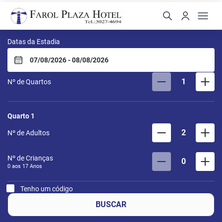
Farol Plaza Hotel
Datas da Estadia
1
Nº de Quartos
Quarto
1
2
Nº de Adultos
Nº de Crianças
0
0 aos
17
Anos
Tenho um código
BUSCAR