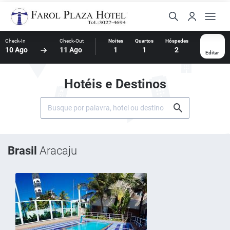
Check-In
Check-Out
Noites
Quartos
Hóspedes
10 Ago
11 Ago
1
1
2
Editar
Hotéis e Destinos
Brasil
Aracaju