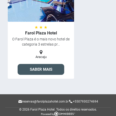
★ ★ ★
Farol Plaza Hotel
O Farol Plaza é o mais novo hotel de
categoria 3 estrelas pr...
Aracaju
SABER MAIS
reservas@farolplazahotel.com.br
+5507930274694
© 2026 Farol Plaza Hotel.
Todos os direitos reservados.
Powered by