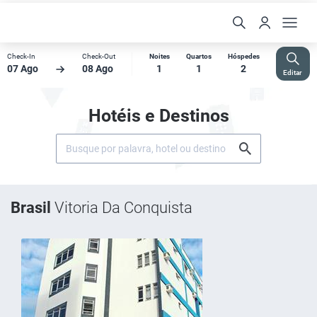
Check-In
Check-Out
Noites
Quartos
Hóspedes
07 Ago
08 Ago
1
1
2
Editar
Hotéis e Destinos
Brasil
Vitoria Da Conquista