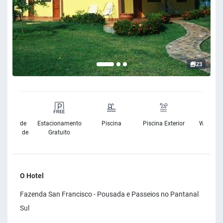
23
sibilidade
Estacionamento
Piscina
Piscina Exterior
Wifi Grat
Cadeira de
Gratuito
Rodas
O Hotel
Fazenda San Francisco - Pousada e Passeios no Pantanal
Sul