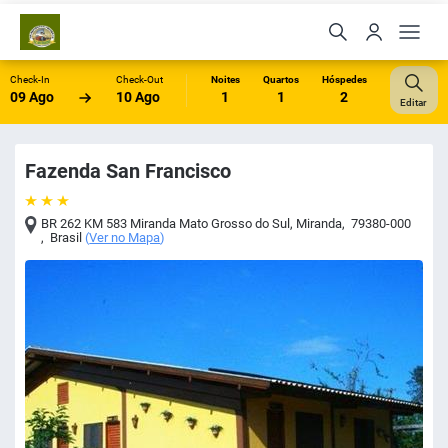
Check-In
Check-Out
Noites
Quartos
Hóspedes
09 Ago
10 Ago
1
1
2
Editar
Fazenda San Francisco
BR 262 KM 583 Miranda Mato Grosso do Sul
,
Miranda
,
79380-000
,
Brasil
(
Ver no Mapa
)