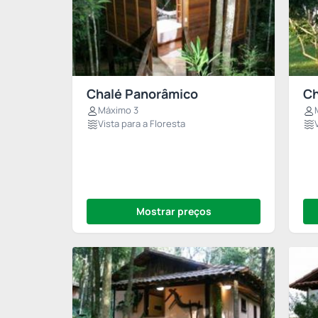
Chalé Panorâmico
Ch
Máximo 3
Vista para a Floresta
Mostrar preços