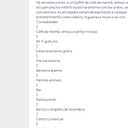
Há um restaurante, e um buffet de café da manhã, almoço 
incluem piscina infantil e piscina externa com bar anexo, a
com animais. As atividades variam de equitação a caiaqu
entretenimento como rodeios, fogueiras e música ao vivo.
Comodidades

Café da manhã, almoço e jantar incluso

Wi-Fi gratuito

Estacionamento grátis

Piscina externa

Banheira quente

Permite animais

Bar

Restaurante

Serviço completo de lavanderia

Centro comercial
