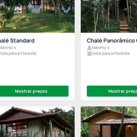
alé Standard
Chalé Panorâmico
Máximo 4
Máximo 4
Vista para a Floresta
Vista para a Floresta
Mostrar preços
Mostrar preç