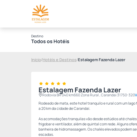
Destino
Todos os Hotéis
Início
/
Hotéis e Destinos
/
Estalagem Fazenda Lazer
Estalagem Fazenda Lazer
Rodovia BR 040 km660 Zona Rural , Carandai 31750-320
V
Rodeado de mata, este hotel tranquilo e rural com um lago 
a 20 km da cidade de Carandaí.
As acomodações tranquilas vão desde estúdios até chalés 
frigobar e ventilador, além de quintal com rede. Alguns ofe
banheira de hidromassagem. Os chalés elevados podem se
escadas.