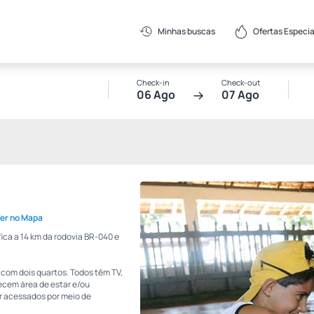
Ofertas Especia
Minhas buscas
Check-in
Check-out
06 Ago
07 Ago
er no Mapa
fica a 14 km da rodovia BR-040 e
com dois quartos. Todos têm TV,
recem área de estar e/ou
r acessados por meio de