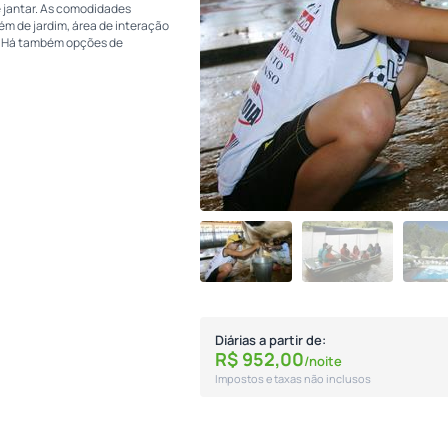
e jantar. As comodidades
lém de jardim, área de interação
e. Há também opções de
Diárias a partir de:
R$
952,
00
/noite
Impostos e taxas não inclusos