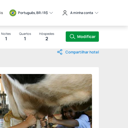
is
Português, BR / 
R$
A minha conta
Noites
Quartos
Hóspedes
Modificar
1
1
2
Compartilhar hotel