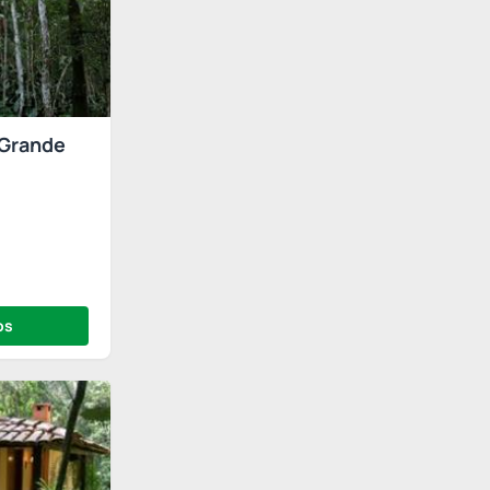
 Grande
os