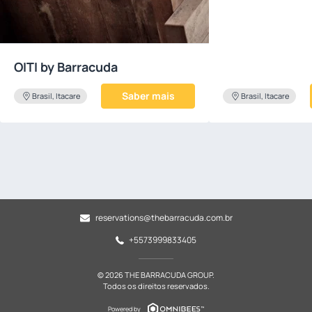
OITI by Barracuda
Saber mais
Brasil, Itacare
Brasil, Itacare
reservations@thebarracuda.com.br
+5573999833405
© 2026 THE BARRACUDA GROUP.
Todos os direitos reservados.
Powered by