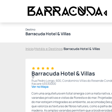
Destino
Barracuda Hotel & Villas
Início
/
Hotéis e Destinos
/
Barracuda Hotel & Villas
Barracuda Hotel & Villas
Rua Pedro Longo, 600, Condomínio Villas do Resende Condo
Itacare 45530000
Ver no Mapa
Com uma arquitetura em total sinergia com a mata nativa, o
varandas privativas e vistas da floresta e do mar. Projetadas
do mar estejam integradas ao ambiente, as acomodações 
que valoriza as texturas de fibras naturais, como a palha de
madeira. As amplas varandas permitem que a biodiversida