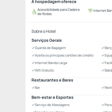
A hospedagem oferece
Acessibilidade para Cadeira
Internet Ba
de Rodas
Sobre o Hotel
Serviços Gerais
Guarda de Bagagem
Berç
Aceita os principais cartões de crédito
Equi
Internet Banda Larga
Faci
Wifi Gratuito
Babá
Restaurantes e Bares
Bar
Rest
Bem-estar e Esportes
Serviço de Massagens
Pers