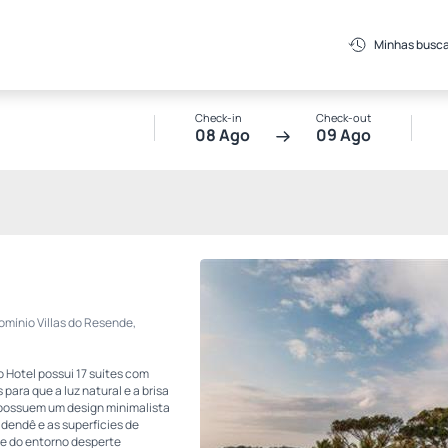
Minhas busc
Check-in
Check-out
08 Ago
09 Ago
mínio Villas do Resende,
 Hotel possui 17 suítes com
 para que a luz natural e a brisa
possuem um design minimalista
 dendê e as superfícies de
de do entorno desperte