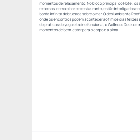
momentos de relaxamento. No bloco principal do Hotel, os 
externos, como o bar e o restaurante, estão interligados co
borda infinita debruçada sobre o mar. O deslumbrante Roo
onde os encontros podem acontecer ao fim de dias felizes 
de práticas de yoga e treino funcional, o Wellness Deck em
momentos de bem-estar para o corpo e a alma.