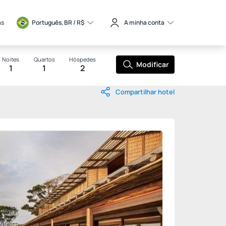
as
Português, BR / 
R$
A minha conta
Noites
Quartos
Hóspedes
Modificar
1
1
2
Compartilhar hotel