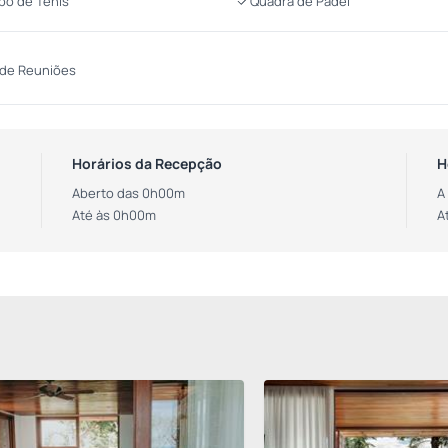
o de Ténis
Quadra de Padel
 de Reuniões
Horários da Recepção
H
Aberto das 0h00m
A
Até às 0h00m
A