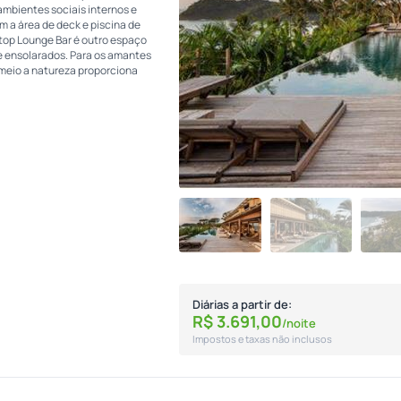
ambientes sociais internos e
m a área de deck e piscina de
ftop Lounge Bar é outro espaço
e ensolarados. Para os amantes
 meio a natureza proporciona
Diárias a partir de:
R$
3.691,
00
/noite
Impostos e taxas não inclusos