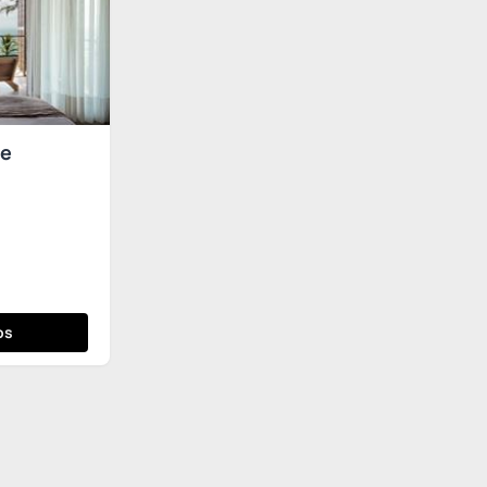
te
os