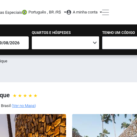
Português , BR /
R$
A minha conta
tas Especiais
QUARTOS E HÓSPEDES
TENHO UM CÓDIGO
tique
ique
,
Brasil
(
Ver no Mapa
)