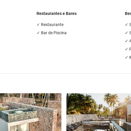
Restaurantes e Bares
Bem
✓ Restaurante
✓ 
✓ Bar de Piscina
✓ S
✓ A
✓ P
✓ 