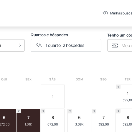
Minhas busc
Quartos e hóspedes
Tenho um có
6
QUI
SEX
SÁB
DOM
SEG
TER
2
1
1
392,0
2
2
2
2
2
6
7
8
6
7
8
672,00
1,01K
672,00
3,08K
392,00
392,0