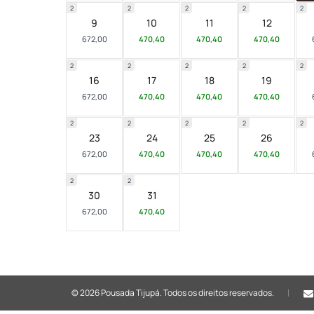
2
2
2
2
2
9
10
11
12
672,00
470,40
470,40
470,40
2
2
2
2
2
16
17
18
19
672,00
470,40
470,40
470,40
2
2
2
2
2
23
24
25
26
672,00
470,40
470,40
470,40
2
2
30
31
672,00
470,40
© 2026 Pousada Tijupá.
Todos os direitos reservados.