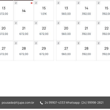
2
2
2
2
2
13
15
13
14
15
14
672,00
1,01K
560,00
392,00
392,0
2
2
2
2
2
20
21
22
20
21
22
672,00
672,00
672,00
560,00
392,00
392,0
2
2
2
2
2
27
28
29
27
28
29
672,00
672,00
672,00
560,00
392,00
392,0
pousada@tijupa.com.br
24 99907-4333 Whatsapp: (24) 99998-2821