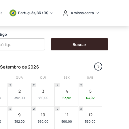
as
Português, BR / 
R$
A minha conta
digo
Buscar
›
Setembro de 2026
QUA
QUI
SEX
SÁB
2
2
2
2
2
3
4
5
0
392,00
560,00
63,92
63,92
2
2
2
2
9
10
11
12
0
392,00
560,00
560,00
560,00