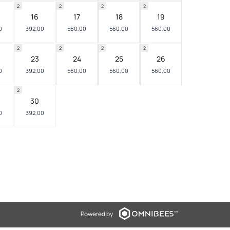
2
2
2
2
16
17
18
19
0
392,00
560,00
560,00
560,00
2
2
2
2
23
24
25
26
0
392,00
560,00
560,00
560,00
2
30
0
392,00
Powered by