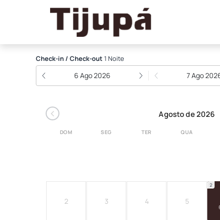
Pousada Tijupá
Check-in / Check-out
1 Noite
6 Ago 2026
7 Ago 202
‹
Agosto de 2026
DOM
SEG
TER
QUA
2
2
3
4
5