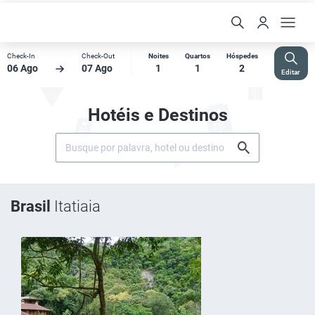
Check-In
Check-Out
Noites
Quartos
Hóspedes
06 Ago
07 Ago
1
1
2
Editar
Hotéis e Destinos
Brasil
Itatiaia