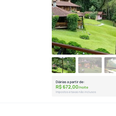
Diárias a partir de:
R$
672,
00
/noite
Impostos e taxas não inclusos