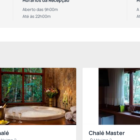
Horários da Recepção
H
Aberto das 9h00m
A
Até às 22h00m
A
alé
Chalé Master