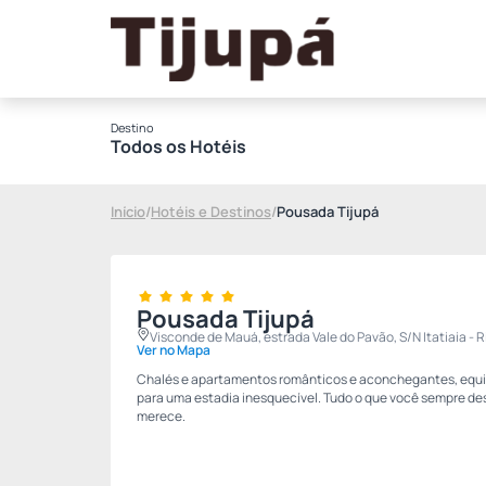
Destino
Todos os Hotéis
Início
/
Hotéis e Destinos
/
Pousada Tijupá
Pousada Tijupá
Visconde de Mauá, estrada Vale do Pavão, S/N Itatiaia - R
Ver no Mapa
Chalés e apartamentos românticos e aconchegantes, equ
para uma estadia inesquecível. Tudo o que você sempre d
merece.