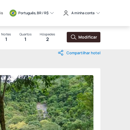
is
Português, BR / 
R$
A minha conta
Noites
Quartos
Hóspedes
Modificar
1
1
2
Compartilhar hotel