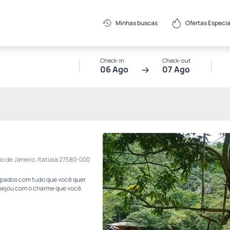
Ofertas Especia
Minhas buscas
Check-in
Check-out
06 Ago
07 Ago
io de Janeiro, Itatiaia 27580-000
ipados com tudo que você quer
esejou com o charme que você