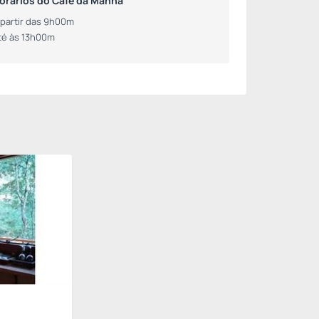
orários do Café da Manhã
 partir das 9h00m
té às 13h00m