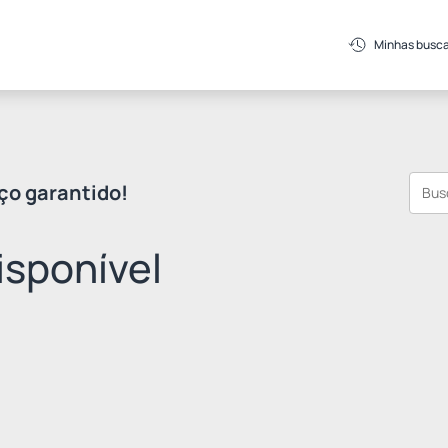
Minhas busc
ço garantido!
sponível