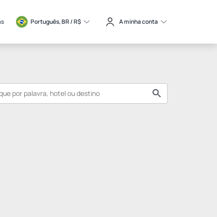
as
Português, BR / 
R$
A minha conta