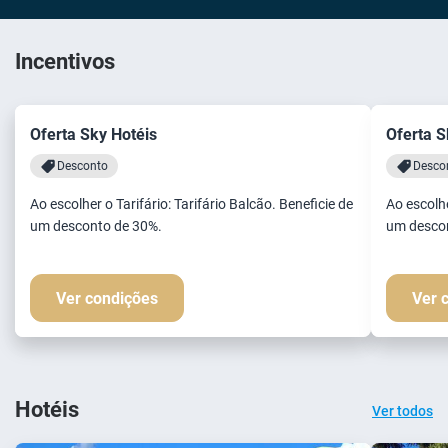
Incentivos
Oferta Sky Hotéis
Oferta S
Desconto
Desco
Ao escolher o Tarifário: Tarifário Balcão. Beneficie de
Ao escolhe
um desconto de 30%.
um desco
Ver condições
Ver 
Hotéis
Ver todos