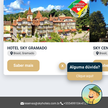
HOTEL SKY GRAMADO
SKY CE
Brasil, Gramado
Brasil
Saber mais
x
Sabe
Alguma dúvida?
Clique aqui!
reservas@skyhoteis.com.br
+555499104-4129