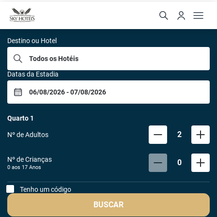
Rede Sky
Destino ou Hotel
Datas da Estadia
Quarto
1
2
Nº de Adultos
Nº de Crianças
0
0 aos
17
Anos
Tenho um código
BUSCAR