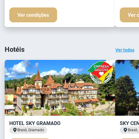
Ver condições
Ver 
Hotéis
Ver todos
HOTEL SKY GRAMADO
SKY CE
Brasil, Gramado
Brasil