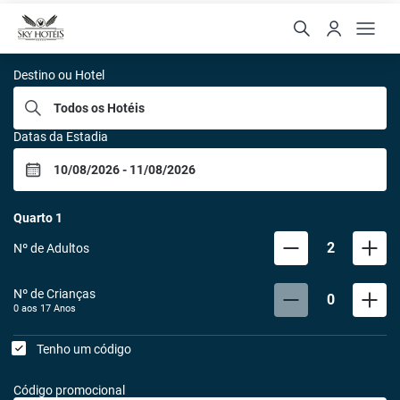
Rede Sky
Destino ou Hotel
Datas da Estadia
Quarto
1
2
Nº de Adultos
Nº de Crianças
0
0 aos
17
Anos
Tenho um código
Código promocional