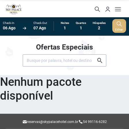
Check-In
Check-Out
Noites
Quartos
Hóspedes
06 Ago
07 Ago
1
1
2
Editar
Ofertas Especiais
Nenhum pacote
disponível
reservas@skypalacehotel.com.br
54 99116-6282