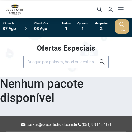
Check-In
Check-Out
Noites
Quartos
Hóspedes
07 Ago
08 Ago
1
1
2
Editar
Ofertas Especiais
Nenhum pacote
disponível
reservas@skycentrohotel.com.br
(054) 9 9145-4171