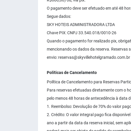
R$600,00) ou, via pix.
O pagamento deve ser efetuado em até 48 hora
Segue dados:
SKY HOTEIS ADMINISTRADORA LTDA
Chave PIX: CNPJ 33.540.018/0010-26
Quando o pagamento for realizado pix, obrigat
mencionando os dados da reserva. Reservas s
envio:
reservas@skyvillehotelgramado.com.br
Políticas de Cancelamento
Política de Cancelamento para Reservas Particu
Para reservas efetuadas diretamente com o ho
pelo menos 48 horas de antecedência à data do
1. Reembolso: Devolução de 70% do valor pago 
2. Crédito: O valor integral pago fica disponív
ano a partir da data da reserva inicial, sem ap