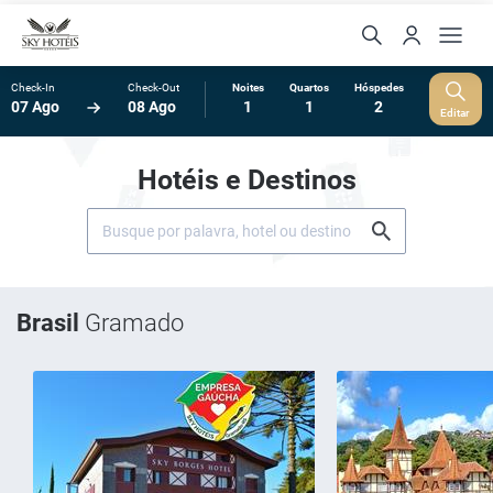
Check-In
Check-Out
Noites
Quartos
Hóspedes
07 Ago
08 Ago
1
1
2
Editar
Hotéis e Destinos
Brasil
Gramado