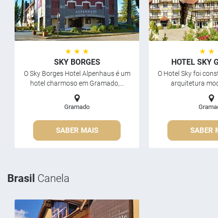
★ ★ ★
★ ★
SKY BORGES
HOTEL SKY
O Sky Borges Hotel Alpenhaus é um
O Hotel Sky foi con
hotel charmoso em Gramado,...
arquitetura mod
Gramado
Grama
SABER MAIS
SABER 
Brasil
Canela