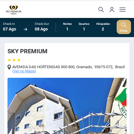
Check-In
Check-Out
Noites
Quartos
Hóspedes
07 Ago
08 Ago
1
1
2
Editar
SKY PREMIUM
AVENIDA DAS HORTENSIAS 800 800
,
Gramado
,
95675-072
,
Brasil
(
Ver no Mapa
)