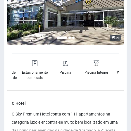
14
sibilidade
Estacionamento
Piscina
Piscina Interior
Wifi Grat
Cadeira de
com custo
Rodas
O Hotel
O Sky Premium Hotel conta com 111 apartamentos na
categoria luxo e encontra-se muito bem localizado em uma
das principais avenidas da cidade de Gramado, a Avenida