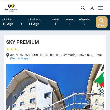
Check-In
Check-Out
Noites
Quartos
Hóspedes
10 Ago
11 Ago
1
1
2
Editar
SKY PREMIUM
AVENIDA DAS HORTENSIAS 800 800
,
Gramado
,
95675-072
,
Brasil
(
Ver no Mapa
)