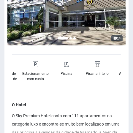
14
sibilidade
Estacionamento
Piscina
Piscina Interior
Wifi Grat
Cadeira de
com custo
Rodas
O Hotel
O Sky Premium Hotel conta com 111 apartamentos na
categoria luxo e encontra-se muito bem localizado em uma
das principais avenidas da cidade de Gramado, a Avenida