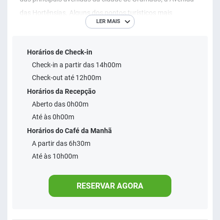
das Hortênsias. Alguns dos pontos turísticos mais
LER MAIS
procurados da região como o Mini Mundo, a Aldeia do
Papai Noel e o Lago Negro situam-se bem próximos ao
Horários de Check-in
hotel. A localização é o seu principal diferencial, pois além
Check-in a partir das 14h00m
de estar em um ponto privilegiado onde é possível realizar
Check-out até 12h00m
todas as atividades a pé, os hóspedes terão facilidade em
Horários da Recepção
encontrar mercado, farmácia e lojas ao redor. O
Aberto das 0h00m
atendimento personalizado é marca registrada, assim
Até às 0h00m
como nas demais unidades da Rede Sky. O objetivo é
Horários do Café da Manhã
proporcionar aos hóspedes momentos de inteira
A partir das 6h30m
satisfação no que diz respeito ao tratamento pessoal,
Até às 10h00m
como também em relação as acomodações confortáveis
que completam a estrutura do hotel. Por falar em estrutura,
RESERVAR AGORA
o Sky Premium Hotel disponibiliza piscina térmica, Ofurôs,
acomodações confortáveis e amplas, área de lazer com
mesa de bilhar e Espaço Kids, recepção 24h,