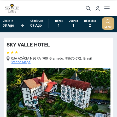
Check-In
Check-Out
Noites
Quartos
Hóspedes
08 Ago
09 Ago
1
1
2
Editar
SKY VALLE HOTEL
RUA ACÁCIA NEGRA, 700
,
Gramado
,
95670-672
,
Brasil
(
Ver no Mapa
)