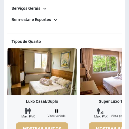
Serviços Gerais
Bem-estar e Esportes
Tipos de Quarto
Luxo Casal/Duplo
Super Luxo Trip
x3
Vista variada
Vista para o
Max. PAX
Max. PAX
MOSTRAR PREÇOS
MOSTRAR PREÇ