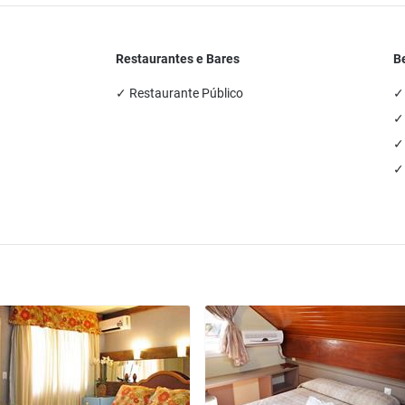
Restaurantes e Bares
B
✓ Restaurante Público
✓
✓ 
✓
✓