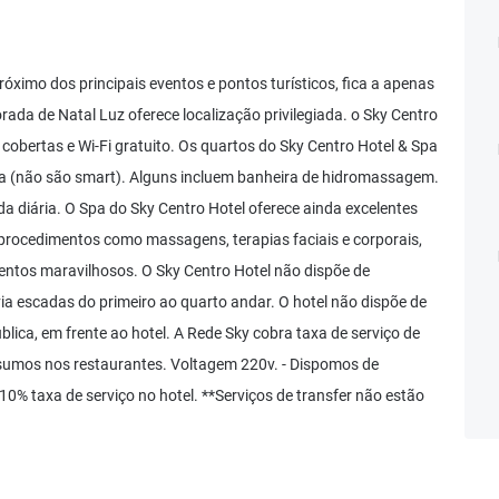
óximo dos principais eventos e pontos turísticos, fica a apenas
ada de Natal Luz oferece localização privilegiada. o Sky Centro
 cobertas e Wi-Fi gratuito. Os quartos do Sky Centro Hotel & Spa
ana (não são smart). Alguns incluem banheira de hidromassagem.
 da diária. O Spa do Sky Centro Hotel oferece ainda excelentes
s procedimentos como massagens, terapias faciais e corporais,
entos maravilhosos. O Sky Centro Hotel não dispõe de
ia escadas do primeiro ao quarto andar. O hotel não dispõe de
lica, em frente ao hotel. A Rede Sky cobra taxa de serviço de
sumos nos restaurantes. Voltagem 220v. - Dispomos de
0% taxa de serviço no hotel. **Serviços de transfer não estão