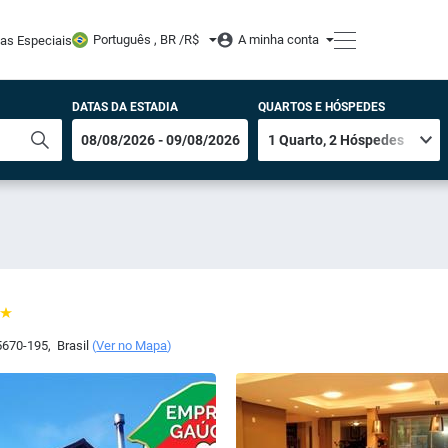
Português , BR /
R$
A minha conta
tas Especiais
DATAS DA ESTADIA
QUARTOS E HÓSPEDES
670-195
,
Brasil
(
Ver no Mapa
)