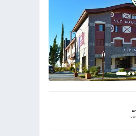
Ac
par