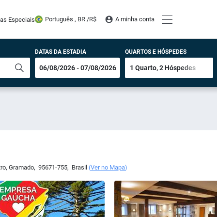
Português , BR /
R$
A minha conta
tas Especiais
DATAS DA ESTADIA
QUARTOS E HÓSPEDES
tro
,
Gramado
,
95671-755
,
Brasil
(
Ver no Mapa
)