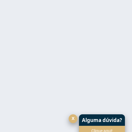
x
Alguma dúvida?
Clique aqui!