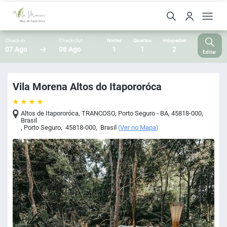
Check-In
Check-Out
Noites
Quartos
Hóspedes
07 Ago
08 Ago
1
1
2
Editar
Vila Morena Altos do Itapororóca
Altos de Itapororóca, TRANCOSO, Porto Seguro - BA, 45818-000,
Brasil
,
Porto Seguro
,
45818-000
,
Brasil
(
Ver no Mapa
)