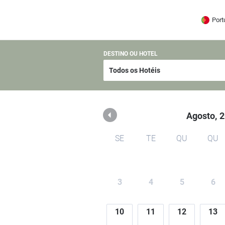
Trancoso
Port
DESTINO OU HOTEL
Agosto,
2
SE
TE
QU
QU
3
4
5
6
10
11
12
13