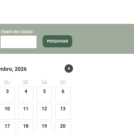
TENHO UM CÓDIGO
PESQUISAR
mbro,
2026
QU
SE
SÁ
DO
3
4
5
6
10
11
12
13
17
18
19
20