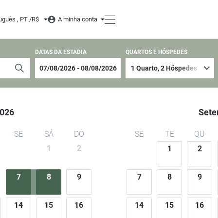
uguês , PT /
R$
A minha conta
DATAS DA ESTADIA
QUARTOS E HÓSPEDES
026
Sete
SE
SÁ
DO
SE
TE
QU
1
2
1
2
7
8
9
7
8
9
14
15
16
14
15
16