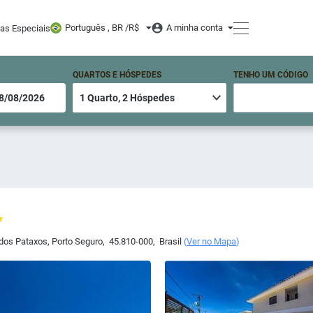
Português , BR /
R$
A minha conta
tas Especiais
QUARTOS E HÓSPEDES
TENHO UM CÓDIGO
 dos Pataxos
,
Porto Seguro
,
45.810-000
,
Brasil
(
Ver no Mapa
)